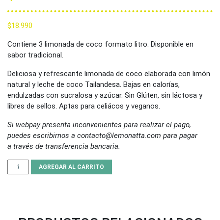
$
18.990
Contiene 3 limonada de coco formato litro. Disponible en
sabor tradicional.
Deliciosa y refrescante limonada de coco elaborada con limón
natural y leche de coco Tailandesa. Bajas en calorías,
endulzadas con sucralosa y azúcar. Sin Glúten, sin láctosa y
libres de sellos. Aptas para celiácos y veganos.
Si webpay presenta inconvenientes para realizar el pago,
puedes escribirnos a contacto@lemonatta.com para pagar
a
través de transferencia bancaria.
Box Limonada de coco Lemonatta 1 litro - 6UND $18.990 cantida
AGREGAR AL CARRITO