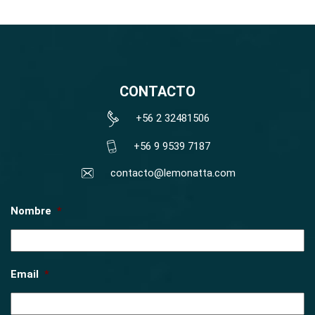
CONTACTO
+56 2 32481506
+56 9 9539 7187
contacto@lemonatta.com
Nombre
*
Email
*